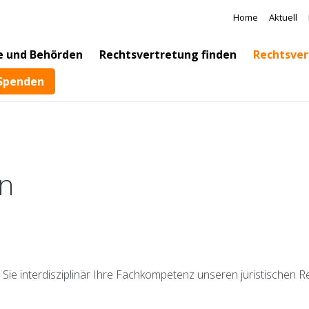
Direkt zum Inhalt
Meta Na
Home
Aktuell
e und Behörden
Rechtsvertretung finden
Rechtsver
Spenden
n
n Sie interdisziplinär Ihre Fachkompetenz unseren juristischen 