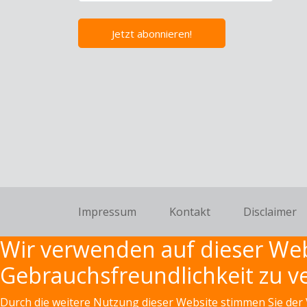
Jetzt abonnieren!
Fußzeile
Impressum
Kontakt
Disclaimer
Wir verwenden auf dieser Web
Gebrauchsfreundlichkeit zu v
Durch die weitere Nutzung dieser Website stimmen Sie der