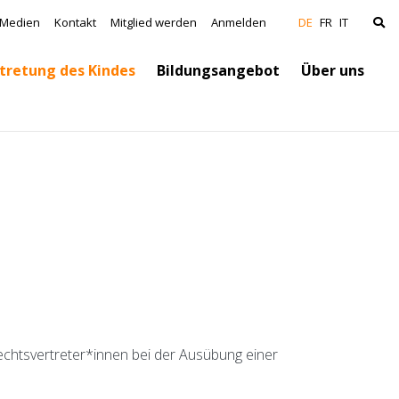
vigation
Medien
Kontakt
Mitglied werden
Anmelden
DE
FR
IT
tretung des Kindes
Bildungsangebot
Über uns
Rechtsvertreter*innen bei der Ausübung einer