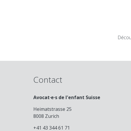
Décou
Contact
Avocat·e·s de l'enfant Suisse
Heimatstrasse 25
8008 Zurich
+41 43 344 61 71