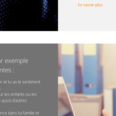
sur Sta
En savoir plus
ar exemple
ntes :
r et tu as le sentiment
;
ur les enfants ou les
 aussi d’autres
nce dans ta famille et