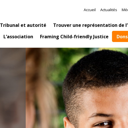
Aller au contenu principal
Meta Navig
Accueil
Actualités
Mé
tion
Tribunal et autorité
Trouver une représentation de l
Dons
L’association
Framing Child-friendly Justice