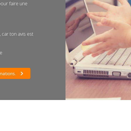
pour faire une
 car ton avis est
se
mations.